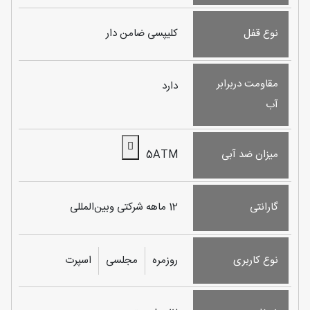
نوع قفل
کلیپسی ضامن دار
مقاومت دربرابر
دارد
آب
میزان ضد آبی
5ATM
گارانتی
12 ماهه شرکتی‌ وبین‌المللی
نوع کاربری
روزمره
مجلسی
اسپرت