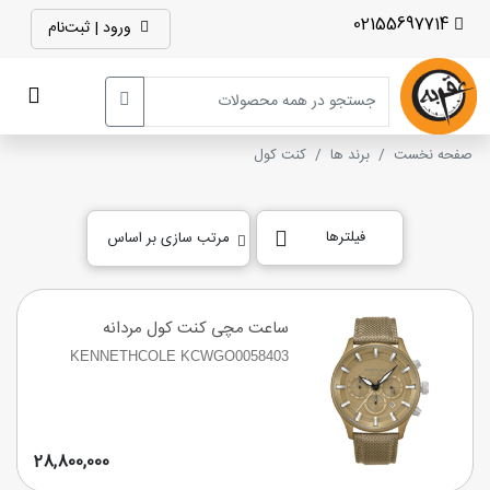
02155697714
ورود | ثبت‌نام
صفحه نخست
برند ها
کنت کول
فیلترها
مرتب سازی بر اساس
ساعت مچی کنت کول مردانه
KENNETHCOLE KCWGO0058403
28,800,000