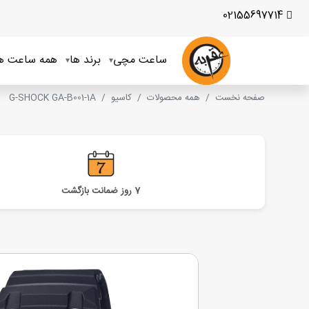
02155697714
ساعت مچی
برند ها
همه ساعت ه
صفحه نخست
همه محصولات
کاسیو
G-SHOCK GA-B001-1A
7 روز ضمانت بازگشت