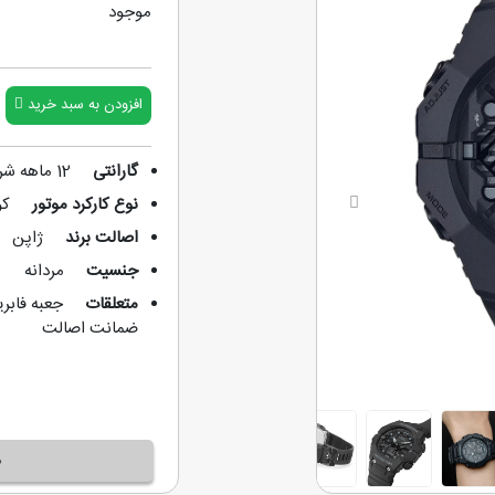
موجود
افزودن به سبد خرید
گارانتی
12 ماهه شرکتی
نوع کارکرد موتور
کو
Next
اصالت برند
ژاپن
جنسیت
مردانه
متعلقات
جعبه فابری
ضمانت اصالت
م