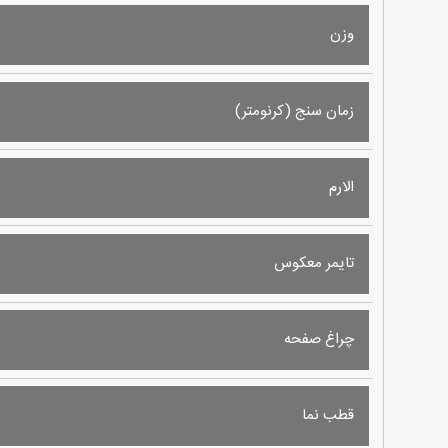
وزن
زمان سنج (کرنومتر)
الارم
تایمر معکوس
چراغ صفحه
قطب نما