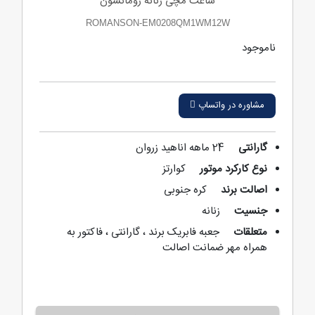
ساعت مچی زنانه رومانسون
ROMANSON-EM0208QM1WM12W
ناموجود
مشاوره در واتساپ
گارانتی
24 ماهه اناهید زروان
نوع کارکرد موتور
کوارتز
اصالت برند
کره جنوبی
جنسیت
زنانه
متعلقات
جعبه فابریک برند ، گارانتی ، فاکتور به
همراه مهر ضمانت اصالت