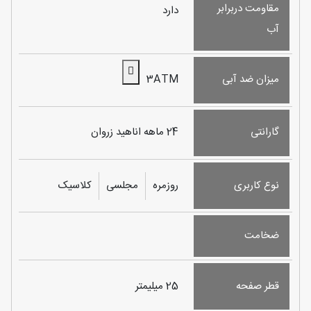
مقاومت دربرابر
دارد
آب
میزان ضد آبی
3ATM
گارانتی
24 ماهه اناهید زروان
نوع کاربری
روزمره
مجلسی
کلاسیک
ضخامت
قطر صفحه
25 میلیمتر