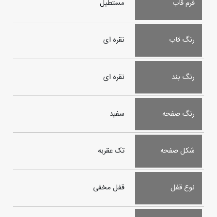
فرم قاب
مستطیل
رنگ قاب
نقره ای
رنگ بند
نقره ای
رنگ صفحه
سفید
شکل صفحه
تک عقربه
نوع قفل
قفل مخفی